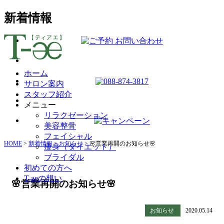
新着情報
ホーム
サロン案内
スタッフ紹介
メニュー
リラクゼーション
美容整骨
フェイシャル
HOME
>
新着情報
>
お知らせ
>
🌸営業再開のお知らせ🌸
痩身（ダイエット）
ブライダル
初めての方へ
T-aeの想い
🌸営業再開のお知らせ🌸
お知らせ
2020.05.14