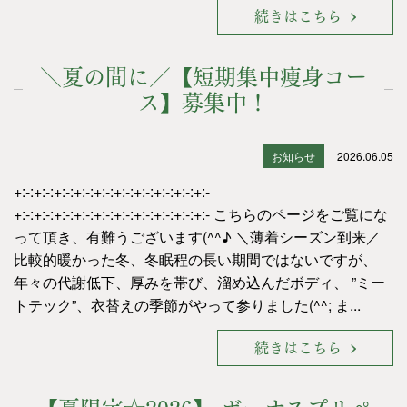
続きはこちら
＼夏の間に／【短期集中痩身コー
ス】募集中！
お知らせ
2026.06.05
+:-:+:-:+:-:+:-:+:-:+:-:+:-:+:-:+:-:+:-
+:-:+:-:+:-:+:-:+:-:+:-:+:-:+:-:+:-:+:- こちらのページをご覧にな
って頂き、有難うございます(^^♪ ＼薄着シーズン到来／
比較的暖かった冬、冬眠程の長い期間ではないですが、
年々の代謝低下、厚みを帯び、溜め込んだボディ、 ”ミー
トテック”、衣替えの季節がやって参りました(^^; ま...
続きはこちら
【夏限定☆2026】 ボーナスプリペ