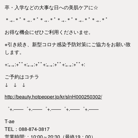
卒・入学などの大事な日への美肌ケアに☆
＊.｡.＊ﾟ＊.｡.＊ﾟ＊.｡.＊ﾟ＊.｡.＊ﾟ＊.｡.＊ﾟ＊.｡.＊ﾟ
お得な機会にぜひご利用くださいませ。
※引き続き、新型コロナ感染予防対策にご協力をお願い致
します。
+:｡.｡:+ﾟﾟ+:｡.｡:+ﾟﾟ+:｡.｡:+ﾟﾟ+:｡.｡:+ﾟﾟ+:
ご予約はコチラ
↓ ↓ ↓
http://beauty.hotpepper.jp/kr/slnH000250302/
゜+.――゜+.――゜+.――゜+.――゜+.――
T-ae
TEL：088-874-3817
営業時間:：10:00～20:30（最終19：00）