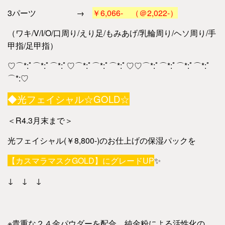
3パーツ →
￥6,066- （＠2,022-）
（ワキ/V/I/O/口周り/えり足/もみあげ/乳輪周り/ヘソ周り/手
甲指/足甲指）
♡⌒*:ﾟ⌒*:ﾟ⌒*:ﾟ♡⌒*:ﾟ⌒*:ﾟ⌒*:ﾟ♡♡⌒*:ﾟ⌒*:ﾟ⌒*:ﾟ⌒*:ﾟ
⌒*:♡
◆光フェイシャル☆GOLD☆
＜R4.3月末まで＞
光フェイシャル(￥8,800-)のお仕上げの保湿パックを
【カスマラマスクGOLD】にグレードUP
✨
↓ ↓ ↓
※貴重な２４金パウダーを配合。純金粉による活性化の