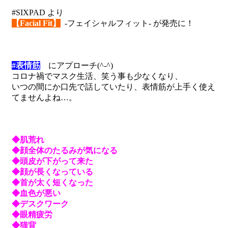
#SIXPAD より
【Facial Fit】
-フェイシャルフィット- が発売に！
#表情筋
にアプローチ(^-^)
コロナ禍でマスク生活、笑う事も少なくなり、
いつの間にか口先で話していたり、表情筋が上手く使え
てませんよね…。
◆肌荒れ
◆顔全体のたるみが気になる
◆頭皮が下がって来た
◆顔が長くなっている
◆首が太く短くなった
◆血色が悪い
◆デスクワーク
◆眼精疲労
◆猫背