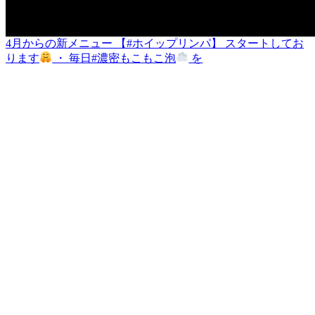
4月からの新メニュー 【#ホイップリンパ】 スタートしてお
ります
・ 毎日#濃密もこもこ泡
を