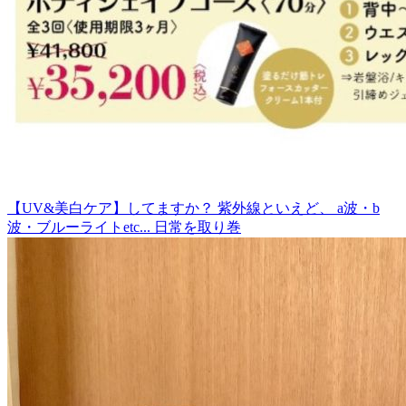
【UV&美白ケア】してますか？ 紫外線といえど、 a波・b
波・ブルーライトetc... 日常を取り巻