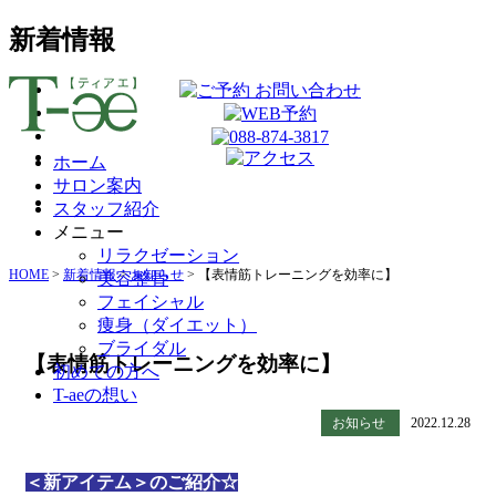
新着情報
ホーム
サロン案内
スタッフ紹介
メニュー
リラクゼーション
HOME
>
新着情報
>
お知らせ
>
【表情筋トレーニングを効率に】
美容整骨
フェイシャル
痩身（ダイエット）
ブライダル
【表情筋トレーニングを効率に】
初めての方へ
T-aeの想い
お知らせ
2022.12.28
＜新アイテム＞のご紹介☆