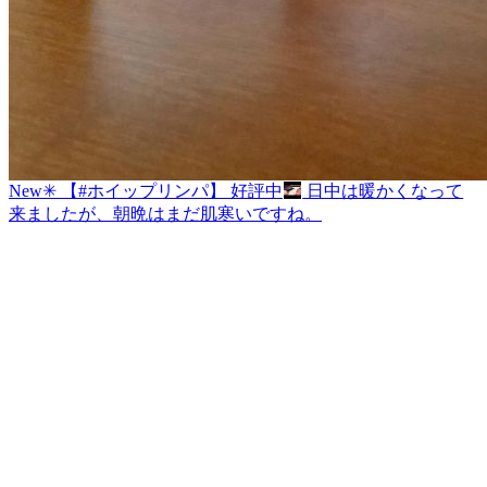
New✳︎ 【#ホイップリンパ】 好評中
日中は暖かくなって
来ましたが、朝晩はまだ肌寒いですね。