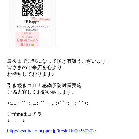
最後までご覧になって頂き有難うございます。
皆さまのご来店を心より
お待ちしております♪
引き続きコロナ感染予防対策実施、
ご協力宜しくお願い致します。
+:｡.｡:+ﾟﾟ+:｡.｡:+ﾟﾟ+:｡.｡:+ﾟﾟ+:｡.｡:+ﾟﾟ+:
ご予約はコチラ
↓ ↓ ↓
http://beauty.hotpepper.jp/kr/slnH000250302/