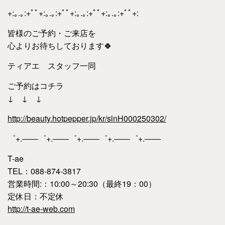
+:｡.｡:+ﾟﾟ+:｡.｡:+ﾟﾟ+:｡.｡:+ﾟﾟ+:｡.｡:+ﾟﾟ+:
皆様のご予約・ご来店を
心よりお待ちしております
🍀
ティアエ スタッフ一同
ご予約はコチラ
↓ ↓ ↓
http://beauty.hotpepper.jp/kr/slnH000250302/
゜+.――゜+.――゜+.――゜+.――゜+.――
T-ae
TEL：088-874-3817
営業時間:：10:00～20:30（最終19：00）
定休日：不定休
http://t-ae-web.com