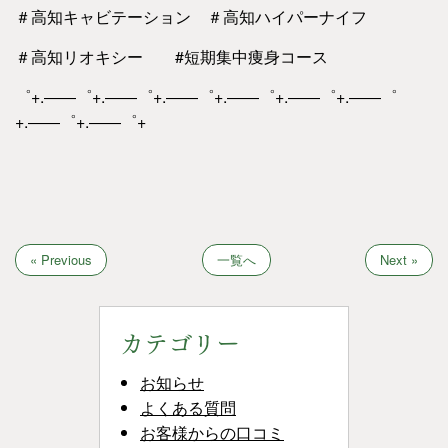
＃高知キャビテーション ＃高知ハイパーナイフ
＃高知リオキシー #短期集中痩身コース
゜+.――゜+.――゜+.――゜+.――゜+.――゜+.――゜
+.――゜+.――゜+
« Previous
一覧へ
Next »
カテゴリー
お知らせ
よくある質問
お客様からの口コミ