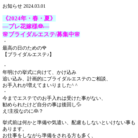
お知らせ
2024.03.01
《2024年・春・夏》
―プレ花嫁様👰―
🌸ブライダルエステ/募集中🌸
・
最高の日のための🌹
【ブライダルエステ♪】
・
年明けの挙式に向けて、かけ込み
追い込み、計画的にブライダルエステのご相談、
お手入れが増えてまいりました^ ^
・
今までエステでのお手入れは受けた事がない、
勧められたけど自分の事は後回し💦
え!主役なのに👰？
挙式前は何かと準備や気遣い、配慮もしないといけない事も
あります。
お仕事をしながら準備をされる方も多く、