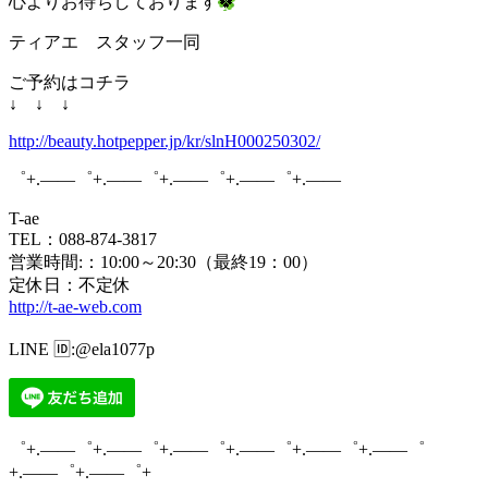
心よりお待ちしております
🍀
ティアエ スタッフ一同
ご予約はコチラ
↓ ↓ ↓
http://beauty.hotpepper.jp/kr/slnH000250302/
゜+.――゜+.――゜+.――゜+.――゜+.――
T-ae
TEL：088-874-3817
営業時間:：10:00～20:30（最終19：00）
定休日：不定休
http://t-ae-web.com
LINE
🆔
:@ela1077p
゜+.――゜+.――゜+.――゜+.――゜+.――゜+.――゜
+.――゜+.――゜+