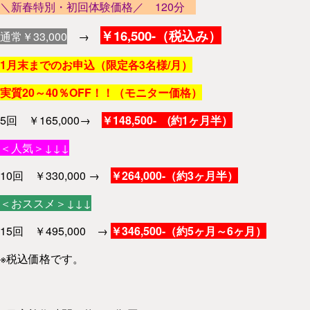
＼新春特別・初回体験価格／ 120分
￥16,500-（税込み）
通常￥33,000
→
1
月末までのお申込（限定各3名様/月）
実質20～40％OFF！！（モニター価格）
5回 ￥165,000→
￥148,500- (約1ヶ月半）
＜人気＞↓↓↓
10回 ￥330,000 →
￥264,000-（約3ヶ月半）
＜おススメ＞↓↓↓
15回 ￥495,000 →
￥346,500-（約5ヶ月～6ヶ月）
※税込価格です。