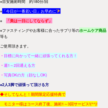
※目安施術時間 約180分/回
※
「今日が一番若い日」お早めに
※
「美は一日にしてならず」
※ファスティングやお客様に合ったサプリ等の
ホームケア商品
等も
ご使用頂きます。
・
目標に向かって一緒に頑張ってくれる方！
・
週1～2回通える方
・
写真OKの方（顔なしOK)
※2人3脚で頑張って頂ける方
◆そしてなんと！期間限定応援特典で
モニター様はコース終了後、施術1～3回サービス!(^^)!