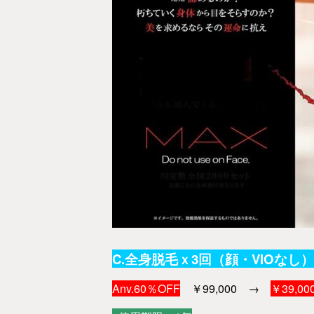
C.全身脱毛ｘ3回（顔・VIOなし）
Anv.60％OFF
￥99,000 →
￥39,000