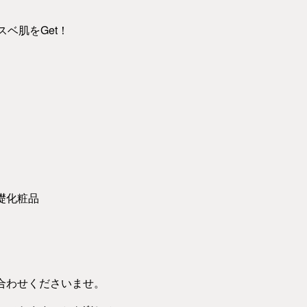
ベ肌をGet！
礎化粧品
合わせくださいませ。