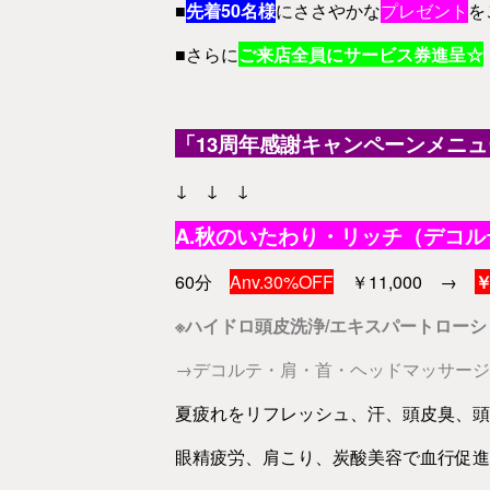
■
先着50名様
にささやかな
プレゼント
を
■さらに
ご来店全員にサービス券進呈☆
「13周年感謝キャンペーンメニュ
↓ ↓ ↓
A.秋のいたわり・リッチ（デコ
60分
Anv.30%OFF
￥11,000 →
￥
※ハイドロ頭皮洗浄/エキスパートロー
→
デコルテ・肩・首・ヘッドマッサージ
夏疲れをリフレッシュ、汗、頭皮臭、頭
眼精疲労、肩こり、炭酸美容で血行促進