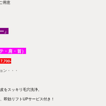
ご用意
ー」
ルテ・肩・首）
7,700-
ション・・・
皮をスッキリ毛穴洗浄。
、即効リフトUPサービス付き！