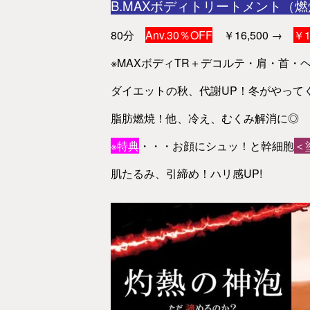
B.MAXボディトリートメント（
80分
Anv.30％OFF
￥16,500 →
￥1
※MAXボディTR＋デコルテ・肩・首・
ダイエットの秋、代謝UP！冬がやって
脂肪燃焼！他、冷え、むくみ解消に◎
※特典
・・・お顔にシュッ！と幹細胞
＜
肌たるみ、引締め！ハリ感UP!