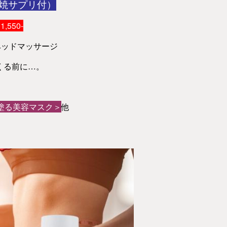
燃焼サプリ付）
1,550-
ヘッドマッサージ
くる前に…。
塗る美容マスク＞
他